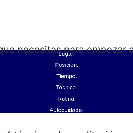
que necesitas para empezar 
Lugar.
Posición.
Tiempo.
Técnica.
Rutina.
Autocuidado.