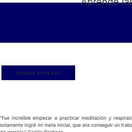
Aprende la
Empieza ahora aquí
“Fue increíble empezar a practicar meditación y respir
solamente logré mi meta inicial, que era conseguir un traba