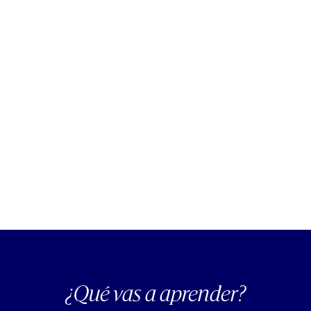
Productividad para
humanos
Cómo ser productivo sin morir en el intento
¿Qué vas a aprender?