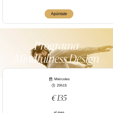
Apúntate
Programa
Mindfulness Design
Miércoles
20h15
€ 135
al mes