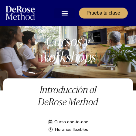
Prueba tu clase
Nuestros servicios
Área de Alumnos
Cursos y workshops
Cursos y
workshops
Introducción al
DeRose Method
Curso one-to-one
Horários flexibles