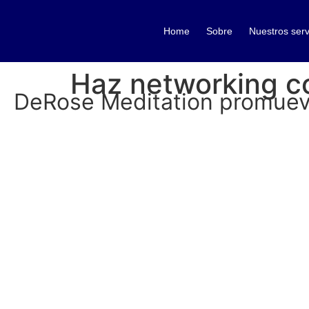
Home
Sobre
Nuestros serv
Haz networking c
DeRose Meditation promuev