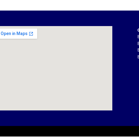
Cr
BR
ES
ES
E