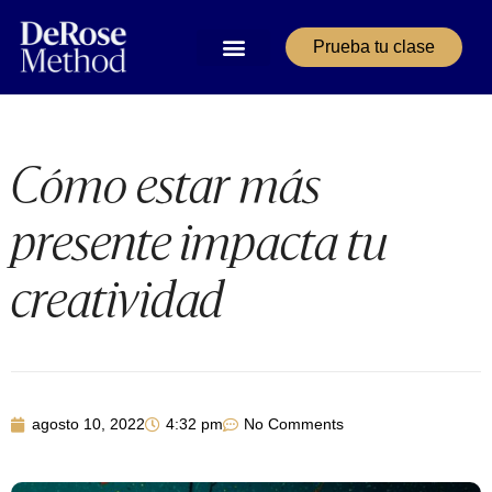
Prueba tu clase
Nuestros servicios
Área de Alumnos
Cómo estar más
presente impacta tu
creatividad
agosto 10, 2022
4:32 pm
No Comments