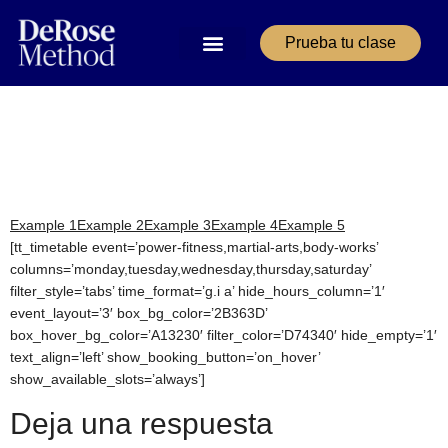
Prueba tu clase
Timetable for
WordPress sample 3
Example 1
Example 2
Example 3
Example 4
Example 5
[tt_timetable event=’power-fitness,martial-arts,body-works’
columns=’monday,tuesday,wednesday,thursday,saturday’
filter_style=’tabs’ time_format=’g.i a’ hide_hours_column=’1′
event_layout=’3′ box_bg_color=’2B363D’
box_hover_bg_color=’A13230′ filter_color=’D74340′ hide_empty=’1′
text_align=’left’ show_booking_button=’on_hover’
show_available_slots=’always’]
Deja una respuesta